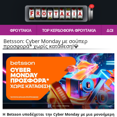
ΦΡΟΥΤΆΚΙΑ
TOP ΚΕΡΔΟΦΌΡΑ ΦΡΟΥΤΆΚΙΑ
ΔΩΡΕ
Betsson: Cyber Monday με σούπερ
προσφορά* χωρίς κατάθεση!💎
Η Betsson υποδέχεται την Cyber Monday με μια
μονοήμερη