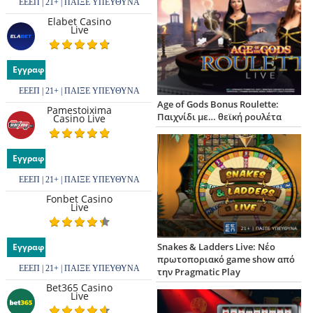
ΕΕΕΠ | 21+ | ΠΑΙΞΕ ΥΠΕΥΘΥΝΑ
Elabet Casino
Live
Εγγραφή
ΕΕΕΠ | 21+ | ΠΑΙΞΕ ΥΠΕΥΘΥΝΑ
Age of Gods Bonus Roulette:
Pamestoixima
Παιχνίδι με… θεϊκή ρουλέτα
Casino Live
Εγγραφή
ΕΕΕΠ | 21+ | ΠΑΙΞΕ ΥΠΕΥΘΥΝΑ
Fonbet Casino
Live
Snakes & Ladders Live: Νέο
Εγγραφή
πρωτοποριακό game show από
ΕΕΕΠ | 21+ | ΠΑΙΞΕ ΥΠΕΥΘΥΝΑ
την Pragmatic Play
Bet365 Casino
Live