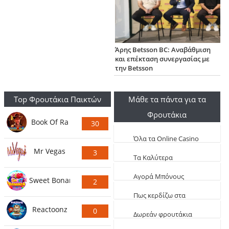
Άρης Betsson BC: Αναβάθμιση
και επέκταση συνεργασίας με
την Betsson
Top Φρουτάκια Παικτών
Μάθε τα πάντα για τα
Φρουτάκια
Book Of Ra
30
Ψήφους
Όλα τα Online Casino
Mr Vegas
3
Live
Τα Καλύτερα
Ψήφους
Φρουτάκια (Τα πιο
Aγορά Μπόνους
Sweet Bonanza
2
κερδοφόρα)
Φρουτάκια: Τα
Ψήφους
Πως κερδίζω στα
καλύτερα αγοραστά
Reactoonz
0
φρουτάκια
Δωρεάν φρουτάκια
Ψήφους