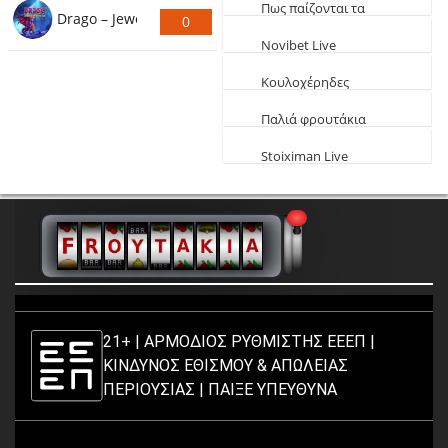
EGT
Πως παίζονται τα
Drago – Jewels of Fortune
0
φρουτάκια
Novibet Live
Ψήφους
παιχνίδια
Κουλοχέρηδες
δωρεάν Φαραώ
Παλιά φρουτάκια
δωρεάν
Stoiximan Live
Παιχνίδια
21+ | ΑΡΜΟΔΙΟΣ ΡΥΘΜΙΣΤΗΣ ΕΕΕΠ |
ΚΙΝΔΥΝΟΣ ΕΘΙΣΜΟΥ & ΑΠΩΛΕΙΑΣ
ΠΕΡΙΟΥΣΙΑΣ |
ΠΑΙΞΕ ΥΠΕΥΘΥΝΑ