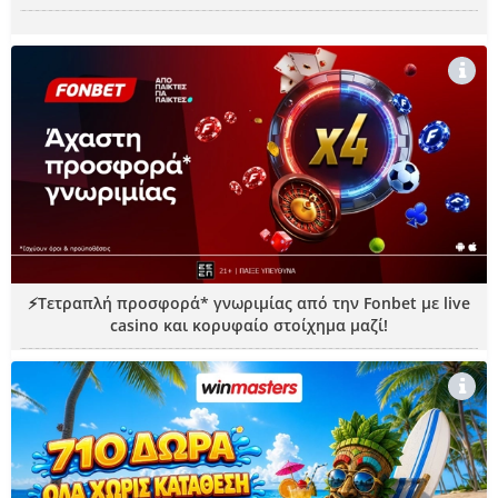
⚡Τετραπλή προσφορά* γνωριμίας από την Fonbet με live
casino και κορυφαίο στοίχημα μαζί!