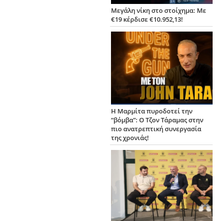
Μεγάλη νίκη στο στοίχημα: Με
€19 κέρδισε €10.952,13!
Η Μαρμίτα πυροδοτεί την
“βόμβα”: Ο Τζον Τάραμας στην
πιο ανατρεπτική συνεργασία
της χρονιάς!