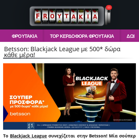
ΦΡΟΥΤΆΚΙΑ
TOP ΚΕΡΔΟΦΌΡΑ ΦΡΟΥΤΆΚΙΑ
ΔΩΡΕ
Betsson: Blackjack League με 500* δώρα
κάθε μέρα!
Το
Blackjack League
συνεχίζεται στην Betsson! Μία σούπερ