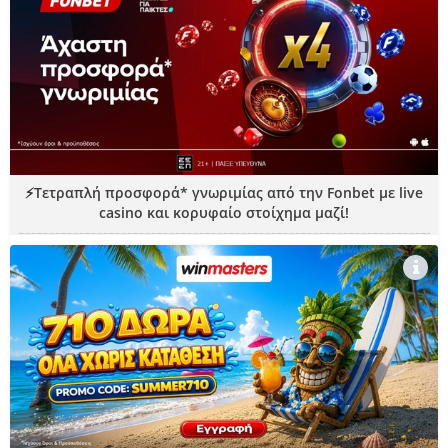
⚡Τετραπλή προσφορά* γνωριμίας από την Fonbet με live
casino και κορυφαίο στοίχημα μαζί!