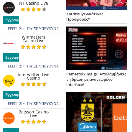
N1 Casino Live
Χριστουγεννιάτικες
Προσφορές*
Εγγραφή
ΕΕΕΠ | 21+ | ΠΑΙΞΕ ΥΠΕΥΘΥΝΑ
Winmasters
Casino Live
Εγγραφή
ΕΕΕΠ | 21+ | ΠΑΙΞΕ ΥΠΕΥΘΥΝΑ
Pamestoixima.gr: Απολαμβάνεις
Interwetten Live
Casino
τη δράση με ανανεωμένο
interface!
Εγγραφή
ΕΕΕΠ | 21+ | ΠΑΙΞΕ ΥΠΕΥΘΥΝΑ
Betsson Casino
Live