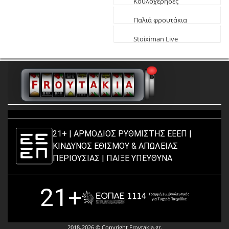
Κουλοχέρηδες
δωρεάν Φαραώ
Παλιά φρουτάκια
δωρεάν
Stoiximan Live
Παιχνίδια
21+ | ΑΡΜΟΔΙΟΣ ΡΥΘΜΙΣΤΗΣ ΕΕΕΠ |
ΚΙΝΔΥΝΟΣ ΕΘΙΣΜΟΥ & ΑΠΩΛΕΙΑΣ
ΠΕΡΙΟΥΣΙΑΣ |
ΠΑΙΞΕ ΥΠΕΥΘΥΝΑ
21+
2018-2026 © Copyright Froytakia.gr.