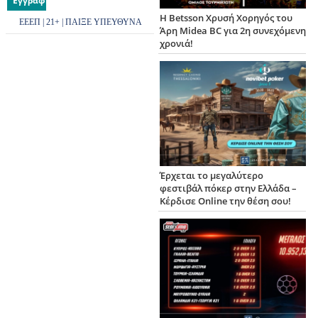
Εγγραφή
Η Betsson Χρυσή Χορηγός του
ΕΕΕΠ | 21+ | ΠΑΙΞΕ ΥΠΕΥΘΥΝΑ
Άρη Midea BC για 2η συνεχόμενη
χρονιά!
Έρχεται το μεγαλύτερο
φεστιβάλ πόκερ στην Ελλάδα –
Κέρδισε Online την θέση σου!