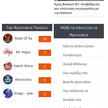
Άρης Betsson BC: Αναβάθμιση
και επέκταση συνεργασίας με
την Betsson
Top Φρουτάκια Παικτών
Μάθε τα πάντα για τα
Φρουτάκια
Book Of Ra
30
Ψήφους
Όλα τα Online Casino
Mr Vegas
3
Live
Τα Καλύτερα
Ψήφους
Φρουτάκια (Τα πιο
Aγορά Μπόνους
Sweet Bonanza
2
κερδοφόρα)
Φρουτάκια: Τα
Ψήφους
Πως κερδίζω στα
καλύτερα αγοραστά
Reactoonz
0
φρουτάκια
Δωρεάν φρουτάκια
Ψήφους
EGT
Πως παίζονται τα
Drago – Jewels of Fortune
0
φρουτάκια
Novibet Live
Ψήφους
παιχνίδια