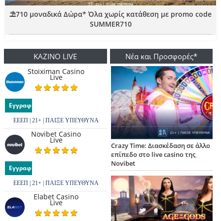
⛱️710 μοναδικά Δώρα* Όλα χωρίς κατάθεση με promo code
SUMMER710
ΚΑΖΙΝΟ LIVE
Νέα και Προσφορές*
Stoiximan Casino
Live
Εγγραφή
ΕΕΕΠ | 21+ | ΠΑΙΞΕ ΥΠΕΥΘΥΝΑ
Novibet Casino
Live
Crazy Time: Διασκέδαση σε άλλο
επίπεδο στο live casino της
Novibet
Εγγραφή
ΕΕΕΠ | 21+ | ΠΑΙΞΕ ΥΠΕΥΘΥΝΑ
Elabet Casino
Live