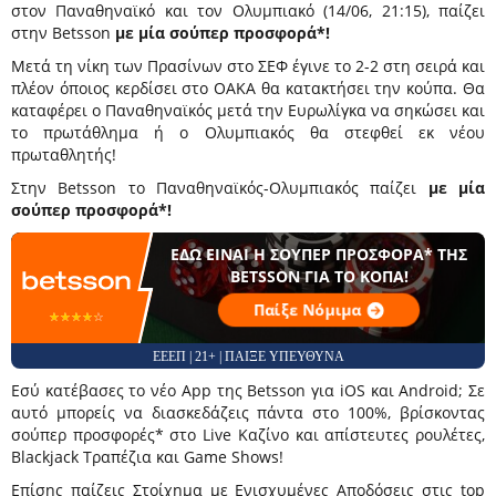
στον Παναθηναϊκό και τον Ολυμπιακό (14/06, 21:15), παίζει
στην Betsson
με μία σούπερ προσφορά*!
Μετά τη νίκη των Πρασίνων στο ΣΕΦ έγινε το 2-2 στη σειρά και
πλέον όποιος κερδίσει στο ΟΑΚΑ θα κατακτήσει την κούπα. Θα
καταφέρει ο Παναθηναϊκός μετά την Ευρωλίγκα να σηκώσει και
το πρωτάθλημα ή ο Ολυμπιακός θα στεφθεί εκ νέου
πρωταθλητής!
Στην Betsson το Παναθηναϊκός-Ολυμπιακός παίζει
με μία
σούπερ προσφορά*!
ΕΔΩ ΕΙΝΑΙ Η ΣΟΥΠΕΡ ΠΡΟΣΦΟΡΑ* ΤΗΣ
BETSSON ΓΙΑ ΤΟ ΚΟΠΑ!
Παίξε Νόμιμα
☆☆☆☆☆
★★★★★
ΕΕΕΠ | 21+ | ΠΑΙΞΕ ΥΠΕΥΘΥΝΑ
Εσύ κατέβασες το νέο App της Betsson για iOS και Αndroid; Σε
αυτό μπορείς να διασκεδάζεις πάντα στο 100%, βρίσκοντας
σούπερ προσφορές* στο Live Καζίνο και απίστευτες ρουλέτες,
Blackjack Τραπέζια και Game Shows!
Επίσης παίζεις Στοίχημα με Ενισχυμένες Αποδόσεις στις top