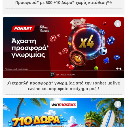
Προσφορά* με 500 +10 Δώρα* χωρίς κατάθεση*⭐
⚡Τετραπλή προσφορά* γνωριμίας από την Fonbet με live
casino και κορυφαίο στοίχημα μαζί!