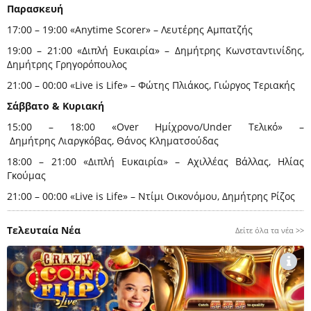
Παρασκευή
17:00 – 19:00 «Anytime Scorer» – Λευτέρης Αμπατζής
19:00 – 21:00 «Διπλή Ευκαιρία» – Δημήτρης Κωνσταντινίδης,
Δημήτρης Γρηγορόπουλος
21:00 – 00:00 «Live is Life» – Φώτης Πλιάκος, Γιώργος Τεριακής
Σάββατο & Κυριακή
15:00 – 18:00 «Over Ημίχρονο/Under Τελικό» –
Δημήτρης Λιαργκόβας, Θάνος Κληματσούδας
18:00 – 21:00 «Διπλή Ευκαιρία» – Αχιλλέας Βάλλας, Ηλίας
Γκούμας
21:00 – 00:00 «Live is Life» – Ντίμι Οικονόμου, Δημήτρης Ρίζος
Τελευταία Νέα
Δείτε όλα τα νέα >>