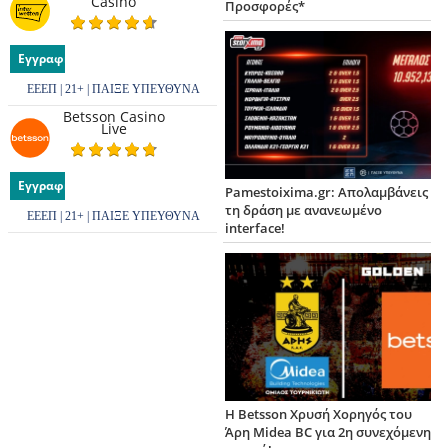
Casino
Προσφορές*
Εγγραφή
ΕΕΕΠ | 21+ | ΠΑΙΞΕ ΥΠΕΥΘΥΝΑ
Betsson Casino
Live
Εγγραφή
Pamestoixima.gr: Απολαμβάνεις
τη δράση με ανανεωμένο
ΕΕΕΠ | 21+ | ΠΑΙΞΕ ΥΠΕΥΘΥΝΑ
interface!
Η Betsson Χρυσή Χορηγός του
Άρη Midea BC για 2η συνεχόμενη