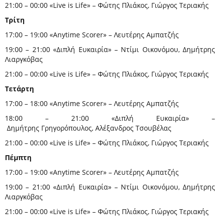
21:00 – 00:00 «Live is Life» – Φώτης Πλιάκος, Γιώργος Τεριακής
Τρίτη
17:00 – 19:00 «Anytime Scorer» – Λευτέρης Αμπατζής
19:00 – 21:00 «Διπλή Ευκαιρία» – Ντίμι Οικονόμου, Δημήτρης
Λιαργκόβας
21:00 – 00:00 «Live is Life» – Φώτης Πλιάκος, Γιώργος Τεριακής
Τετάρτη
17:00 – 18:00 «Anytime Scorer» – Λευτέρης Αμπατζής
18:00 – 21:00 «Διπλή Ευκαιρία» –
Δημήτρης Γρηγορόπουλος, Αλέξανδρος Τσουβέλας
21:00 – 00:00 «Live is Life» – Φώτης Πλιάκος, Γιώργος Τεριακής
Πέμπτη
17:00 – 19:00 «Anytime Scorer» – Λευτέρης Αμπατζής
19:00 – 21:00 «Διπλή Ευκαιρία» – Ντίμι Οικονόμου, Δημήτρης
Λιαργκόβας
21:00 – 00:00 «Live is Life» – Φώτης Πλιάκος, Γιώργος Τεριακής