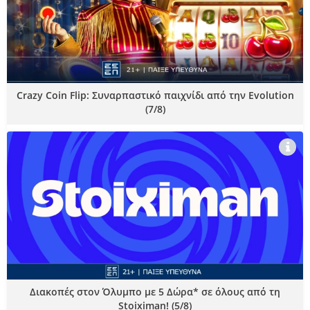
Crazy Coin Flip: Συναρπαστικό παιχνίδι από την Evolution
(7/8)
Διακοπές στον Όλυμπο με 5 Δώρα* σε όλους από τη
Stoiximan! (5/8)