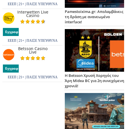
ΕΕΕΠ | 21+ | ΠΑΙΞΕ ΥΠΕΥΘΥΝΑ
Pamestoixima.gr: Απολαμβάνεις
Interwetten Live
Casino
τη δράση με ανανεωμένο
interface!
Εγγραφή
ΕΕΕΠ | 21+ | ΠΑΙΞΕ ΥΠΕΥΘΥΝΑ
Betsson Casino
Live
Εγγραφή
Η Betsson Χρυσή Χορηγός του
ΕΕΕΠ | 21+ | ΠΑΙΞΕ ΥΠΕΥΘΥΝΑ
Άρη Midea BC για 2η συνεχόμενη
χρονιά!