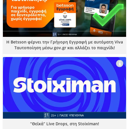
Η Betsson φέρνει την Γρήγορη Εγγραφή με αυτόματη Viva
Ταυτοποίηση μέσω gov.gr και αλλάζει το παιχνίδι!
“Θεϊκά” Live Drops, στη Stoiximan!