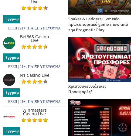
Live
Snakes & Ladders Live: Νέο
Εγγραφή
πρωτοποριακό game show από
ΕΕΕΠ | 21+ | ΠΑΙΞΕ ΥΠΕΥΘΥΝΑ
την Pragmatic Play
Bet365 Casino
Live
Εγγραφή
ΕΕΕΠ | 21+ | ΠΑΙΞΕ ΥΠΕΥΘΥΝΑ
N1 Casino Live
Χριστουγεννιάτικες
Προσφορές*
Εγγραφή
ΕΕΕΠ | 21+ | ΠΑΙΞΕ ΥΠΕΥΘΥΝΑ
Winmasters
Casino Live
Εγγραφή