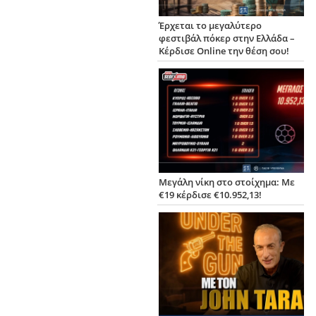
Έρχεται το μεγαλύτερο
φεστιβάλ πόκερ στην Ελλάδα –
Κέρδισε Online την θέση σου!
Μεγάλη νίκη στο στοίχημα: Με
€19 κέρδισε €10.952,13!