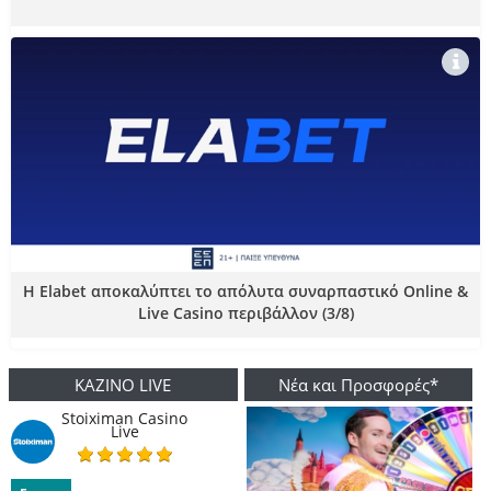
Η Elabet αποκαλύπτει το απόλυτα συναρπαστικό Online &
Live Casino περιβάλλον (3/8)
ΚΑΖΙΝΟ LIVE
Νέα και Προσφορές*
Stoiximan Casino
Live