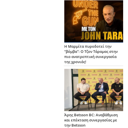
Η Μαρμίτα πυροδοτεί την
“βόμβα”: Ο Τζον Τάραμας στην
πιο ανατρεπτική συνεργασία
της χρονιάς!
Άρης Betsson BC: Αναβάθμιση
και επέκταση συνεργασίας με
την Betsson