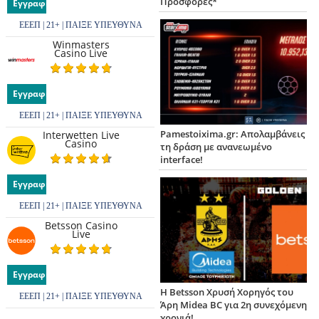
Προσφορές*
Εγγραφή
ΕΕΕΠ | 21+ | ΠΑΙΞΕ ΥΠΕΥΘΥΝΑ
Winmasters
Casino Live
Εγγραφή
ΕΕΕΠ | 21+ | ΠΑΙΞΕ ΥΠΕΥΘΥΝΑ
Pamestoixima.gr: Απολαμβάνεις
Interwetten Live
Casino
τη δράση με ανανεωμένο
interface!
Εγγραφή
ΕΕΕΠ | 21+ | ΠΑΙΞΕ ΥΠΕΥΘΥΝΑ
Betsson Casino
Live
Εγγραφή
Η Betsson Χρυσή Χορηγός του
ΕΕΕΠ | 21+ | ΠΑΙΞΕ ΥΠΕΥΘΥΝΑ
Άρη Midea BC για 2η συνεχόμενη
χρονιά!