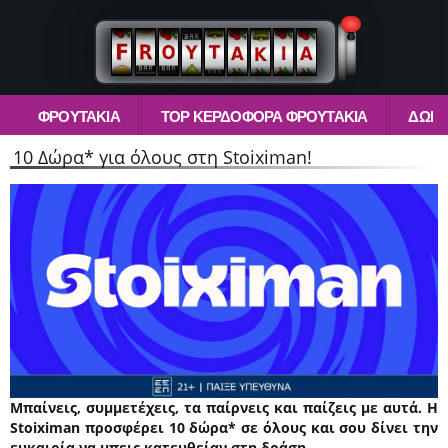
ΦΡΟΥΤΆΚΙΑ
TOP ΚΕΡΔΟΦΌΡΑ ΦΡΟΥΤΆΚΙΑ
ΔΩΡΕ
10 Δώρα* για όλους στη Stoiximan!
Μπαίνεις, συμμετέχεις, τα παίρνεις και παίζεις με αυτά. Η
Stoiximan προσφέρει 10 δώρα* σε όλους και σου δίνει την
ευκαιρία να μπεις κατευθείαν στη δράση.